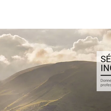
SÉ
IN
Donne
profe