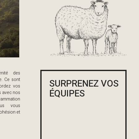
nité des
e. Ce sont
SURPRENEZ VOS
bordez vos
ÉQUIPES
as avec nos
rammation
ous vous
ohésion et