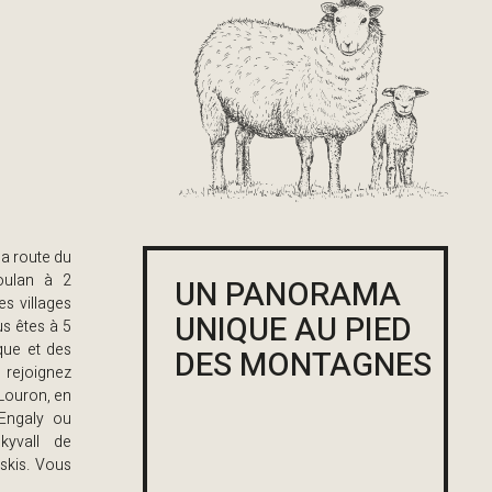
la route du
Soulan à 2
UN PANORAMA
es villages
UNIQUE AU PIED
us êtes à 5
que et des
DES MONTAGNES
 rejoignez
 Louron, en
Engaly ou
kyvall de
skis. Vous