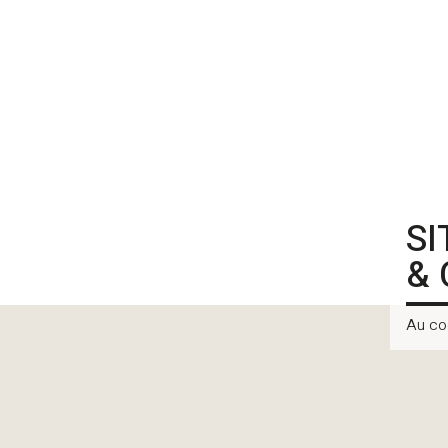
SI
&
Au co