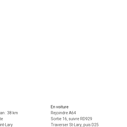
En voiture
n : 38 km
Rejoindre A64
te
Sortie 16, suivre RD929
int-Lary
Traverser St-Lary, puis D25